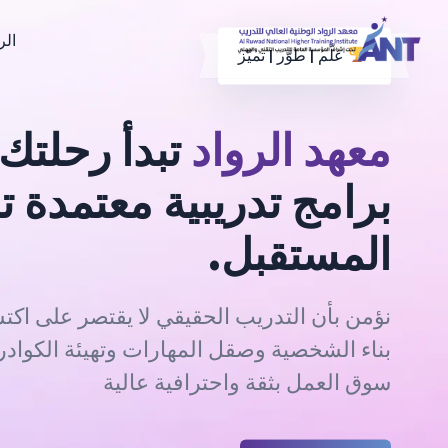
الر
علّم | طوّر | تميّز
معهد الرواد
تبدأ رحلتك 
برامج تدريبية معتمدة ت
المستقبل.
نؤمن بأن التدريب الحقيقي لا يقتصر على اكت
بناء الشخصية وصقل المهارات وتهيئة الكوادر
سوق العمل بثقة واحترافية عالية