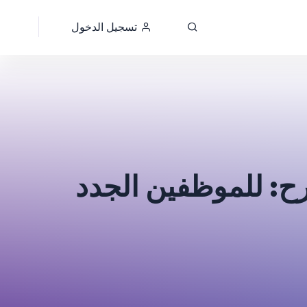
تسجيل الدخول
رح: للموظفين الجدد