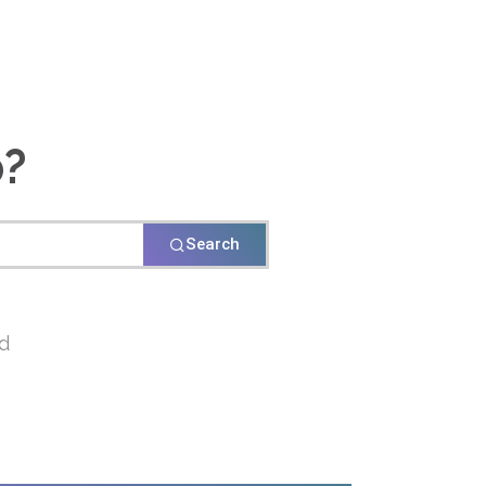
?Hello, how can we help
Search
d