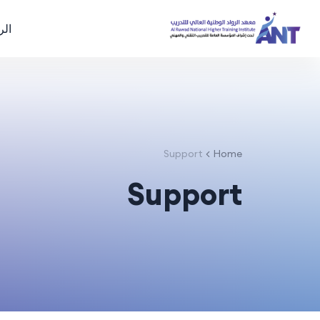
الر
Support
Home
Support