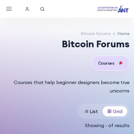
Bitcoin Forums
Home
Bitcoin Forums
Courses
Courses that help beginner designers become true
unicorns.
List
Grid
Showing
-
of
results