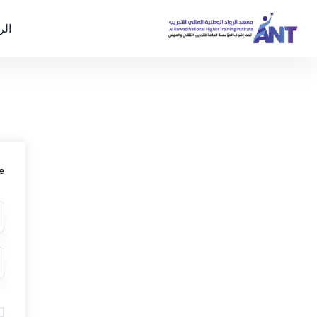
الر
e